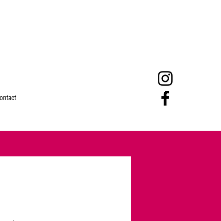
ontact
s