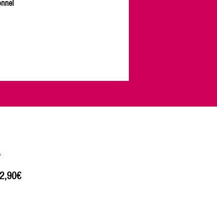
onnel
L
2,90€